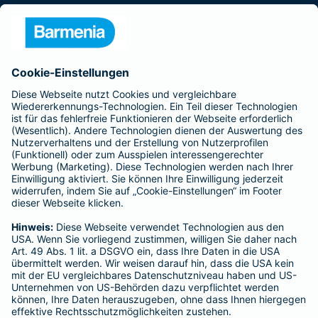
Presse
Unternehmen
Anfahrt
Affiliate-Partner werden
Barmenia ist Teil der BarmeniaGothaer
BELIEBTE SEITEN
Kranken-Zusatzversicherung
Tierversicherungen
Haftpflichtversicherung
Hausratversicherung
SERVICE
Adresse ändern
Schaden melden
Kilometerstandsmeldung
Serviceübersicht