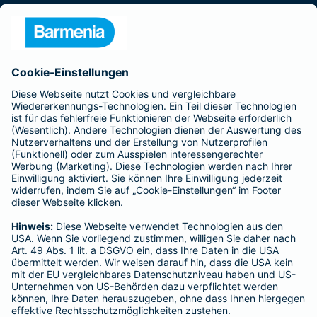
Presse
Unternehmen
Anfahrt
Affiliate-Partner werden
Barmenia ist Teil der BarmeniaGothaer
BELIEBTE SEITEN
Kranken-Zusatzversicherung
Tierversicherungen
Haftpflichtversicherung
Hausratversicherung
SERVICE
Adresse ändern
Schaden melden
Kilometerstandsmeldung
Serviceübersicht