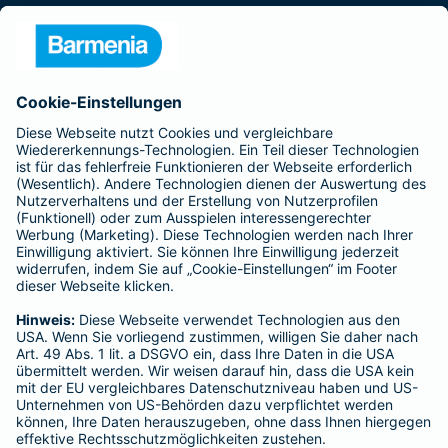
Presse
Unternehmen
Anfahrt
Affiliate-Partner werden
Barmenia ist Teil der BarmeniaGothaer
BELIEBTE SEITEN
Kranken-Zusatzversicherung
Tierversicherungen
Haftpflichtversicherung
Hausratversicherung
SERVICE
Adresse ändern
Schaden melden
Kilometerstandsmeldung
Serviceübersicht