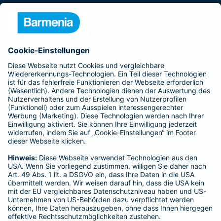
Presse
Unternehmen
Anfahrt
Affiliate-Partner werden
Barmenia ist Teil der BarmeniaGothaer
BELIEBTE SEITEN
Kranken-Zusatzversicherung
Tierversicherungen
Haftpflichtversicherung
Hausratversicherung
SERVICE
Adresse ändern
Schaden melden
Kilometerstandsmeldung
Serviceübersicht