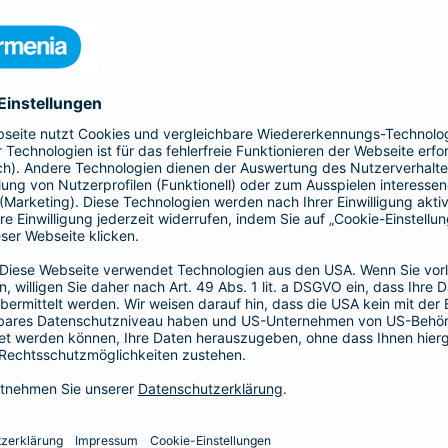
 Kinder und Erwachsene, Schutz
htsschutzversicherung, Kfz- und
rufsunfähigkeitsversicherung
en.
hnen in jeder Lebenslage