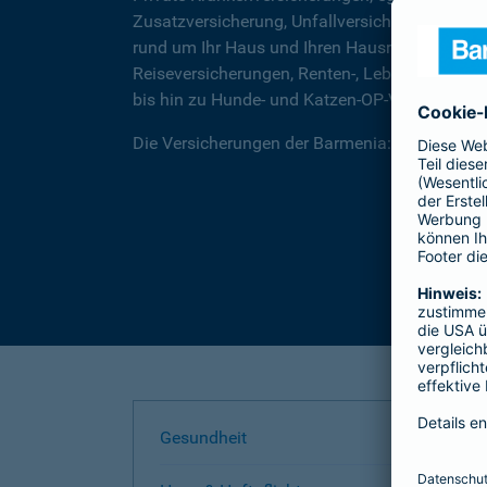
Zusatzversicherung, Unfallversicherungen für
rund um Ihr Haus und Ihren Hausrat, über Rec
Reiseversicherungen, Renten-, Lebens- und Be
bis hin zu Hunde- und Katzen-OP-Versicherung
Die Versicherungen der Barmenia: Wir helfen I
Gesundheit