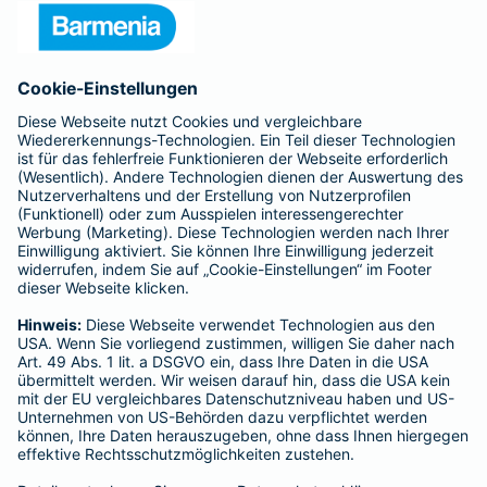
Presse
Unternehmen
Anfahrt
Affiliate-Partner werden
Barmenia ist Teil der BarmeniaGothaer
BELIEBTE SEITEN
Kranken-Zusatzversicherung
Tierversicherungen
Haftpflichtversicherung
Hausratversicherung
SERVICE
Adresse ändern
Schaden melden
Kilometerstandsmeldung
Serviceübersicht