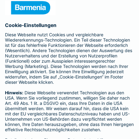
Presse
Unternehmen
Anfahrt
Affiliate-Partner werden
Barmenia ist Teil der BarmeniaGothaer
BELIEBTE SEITEN
Kranken-Zusatzversicherung
Tierversicherungen
Haftpflichtversicherung
Hausratversicherung
SERVICE
Adresse ändern
Schaden melden
Kilometerstandsmeldung
Serviceübersicht