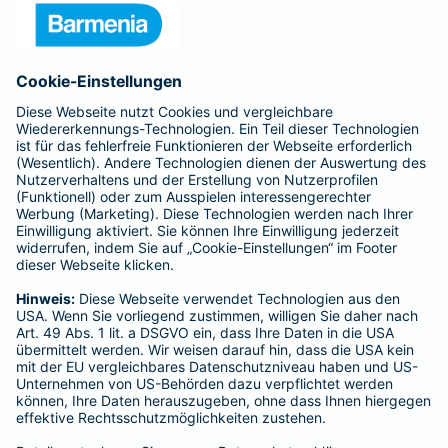
Presse
Unternehmen
Anfahrt
Affiliate-Partner werden
Barmenia ist Teil der BarmeniaGothaer
BELIEBTE SEITEN
Kranken-Zusatzversicherung
Tierversicherungen
Haftpflichtversicherung
Hausratversicherung
SERVICE
Adresse ändern
Schaden melden
Kilometerstandsmeldung
Serviceübersicht