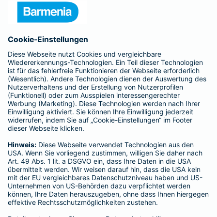
Presse
Unternehmen
Anfahrt
Affiliate-Partner werden
Barmenia ist Teil der BarmeniaGothaer
BELIEBTE SEITEN
Kranken-Zusatzversicherung
Tierversicherungen
Haftpflichtversicherung
Hausratversicherung
SERVICE
Adresse ändern
Schaden melden
Kilometerstandsmeldung
Serviceübersicht