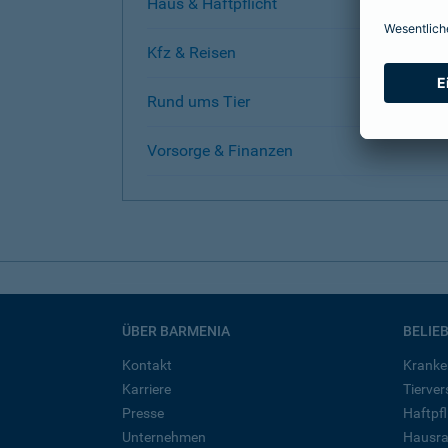
Haus & Haftpflicht
Kfz & Reisen
Rund ums Tier
Vorsorge & Finanzen
ÜBER BARMENIA
BELIE
Kontakt
Kranke
Karriere
Tierve
Presse
Haftpfl
Unternehmen
Hausra