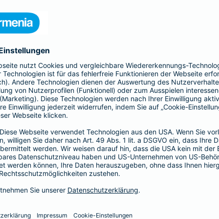
 Kinder und Erwachsene, Schutz
htsschutzversicherung, Kfz- und
rufsunfähigkeitsversicherung
en.
hnen in jeder Lebenslage