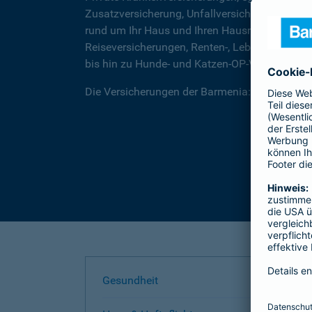
Zusatzversicherung, Unfallversicherungen für
rund um Ihr Haus und Ihren Hausrat, über Rec
Reiseversicherungen, Renten-, Lebens- und Be
bis hin zu Hunde- und Katzen-OP-Versicherung
Die Versicherungen der Barmenia: Wir helfen I
Gesundheit