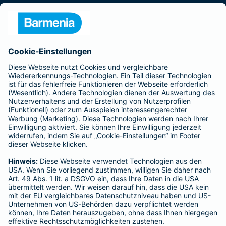
Presse
Unternehmen
Anfahrt
Affiliate-Partner werden
Barmenia ist Teil der BarmeniaGothaer
BELIEBTE SEITEN
Kranken-Zusatzversicherung
Tierversicherungen
Haftpflichtversicherung
Hausratversicherung
SERVICE
Adresse ändern
Schaden melden
Kilometerstandsmeldung
Serviceübersicht