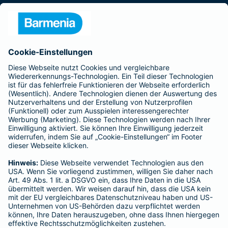
Presse
Unternehmen
Anfahrt
Affiliate-Partner werden
Barmenia ist Teil der BarmeniaGothaer
BELIEBTE SEITEN
Kranken-Zusatzversicherung
Tierversicherungen
Haftpflichtversicherung
Hausratversicherung
SERVICE
Adresse ändern
Schaden melden
Kilometerstandsmeldung
Serviceübersicht