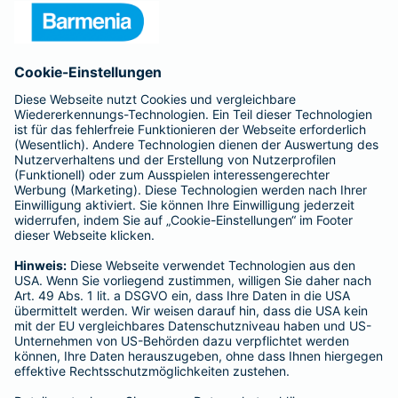
Presse
Unternehmen
Anfahrt
Affiliate-Partner werden
Barmenia ist Teil der BarmeniaGothaer
BELIEBTE SEITEN
Kranken-Zusatzversicherung
Tierversicherungen
Haftpflichtversicherung
Hausratversicherung
SERVICE
Adresse ändern
Schaden melden
Kilometerstandsmeldung
Serviceübersicht