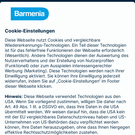
Presse
Unternehmen
Anfahrt
Affiliate-Partner werden
Barmenia ist Teil der BarmeniaGothaer
BELIEBTE SEITEN
Kranken-Zusatzversicherung
Tierversicherungen
Haftpflichtversicherung
Hausratversicherung
SERVICE
Adresse ändern
Schaden melden
Kilometerstandsmeldung
Serviceübersicht