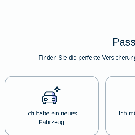
Im
Pass
folgenden
Abschnitt
Finden Sie die perfekte Versicherun
erhalten
Sie
eine
Übersicht
über
verschiedene
Versicherungskategorien.
Dort
Ich habe ein neues
Ich m
haben
Fahrzeug
Sie
die