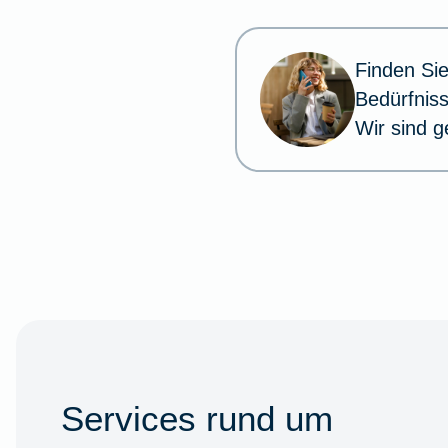
aus.
Finden Sie
Bedürfnis
Wir sind g
Services rund um