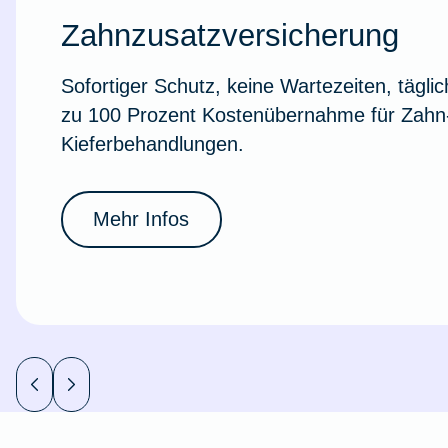
Ausstellungsversicherung
Zahnzusatzversicherung
Sofortiger Schutz, keine Wartezeiten, täglic
Valorenversicherung
zu 100 Prozent Kostenübernahme für Zahn
Kieferbehandlungen.
Oldtimersammlungsversicherung
Zur Produktübersicht
Mehr Infos