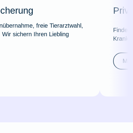
icherung
Priv
nübernahme, freie Tierarztwahl,
Finden 
Wir sichern Ihren Liebling
Kranken
Meh
Weil du wichtig bist