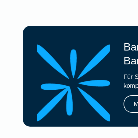
Ba
Ba
Für S
komp
M