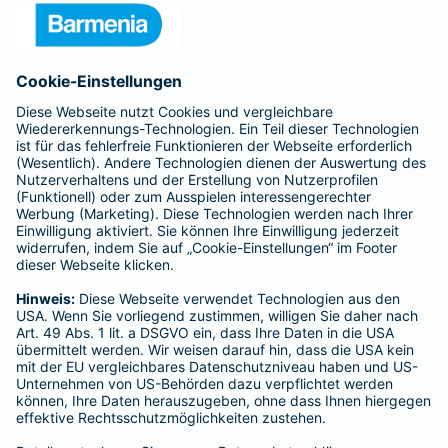
Presse
Unternehmen
Anfahrt
Affiliate-Partner werden
Barmenia ist Teil der BarmeniaGothaer
BELIEBTE SEITEN
Kranken-Zusatzversicherung
Tierversicherungen
Haftpflichtversicherung
Hausratversicherung
SERVICE
Adresse ändern
Schaden melden
Kilometerstandsmeldung
Serviceübersicht