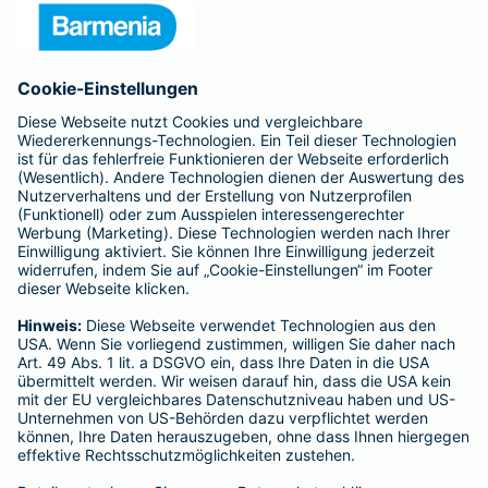
Presse
Unternehmen
Anfahrt
Affiliate-Partner werden
Barmenia ist Teil der BarmeniaGothaer
BELIEBTE SEITEN
Kranken-Zusatzversicherung
Tierversicherungen
Haftpflichtversicherung
Hausratversicherung
SERVICE
Adresse ändern
Schaden melden
Kilometerstandsmeldung
Serviceübersicht