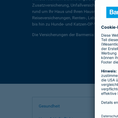
Zusatzversicherung, Unfallversicherungen für
rund um Ihr Haus und Ihren Hausrat, über Rec
Reiseversicherungen, Renten-, Lebens- und Be
bis hin zu Hunde- und Katzen-OP-Versicherung
Die Versicherungen der Barmenia: Wir helfen I
Gesundheit