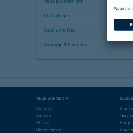
Haus & Haftpflicht
Kfz & Reisen
Rund ums Tier
Vorsorge & Finanzen
ÜBER BARMENIA
BELIE
Kontakt
Kranke
Karriere
Tierve
Presse
Haftpfl
Unternehmen
Hausra