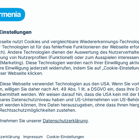
 Kinder und Erwachsene, Schutz
htsschutzversicherung, Kfz- und
rufsunfähigkeitsversicherung
en.
hnen in jeder Lebenslage