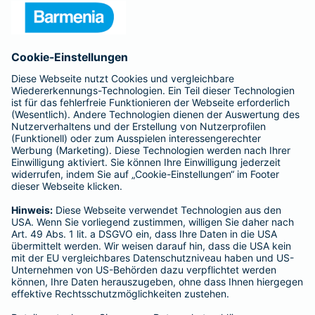
Presse
Unternehmen
Anfahrt
Affiliate-Partner werden
Barmenia ist Teil der BarmeniaGothaer
BELIEBTE SEITEN
Kranken-Zusatzversicherung
Tierversicherungen
Haftpflichtversicherung
Hausratversicherung
SERVICE
Adresse ändern
Schaden melden
Kilometerstandsmeldung
Serviceübersicht