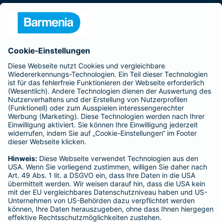
Presse
Unternehmen
Anfahrt
Affiliate-Partner werden
Barmenia ist Teil der BarmeniaGothaer
BELIEBTE SEITEN
Kranken-Zusatzversicherung
Tierversicherungen
Haftpflichtversicherung
Hausratversicherung
SERVICE
Adresse ändern
Schaden melden
Kilometerstandsmeldung
Serviceübersicht