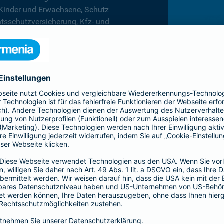
 Kinder und Erwachsene, Schutz
htsschutzversicherung, Kfz- und
rufsunfähigkeitsversicherung
en.
hnen in jeder Lebenslage