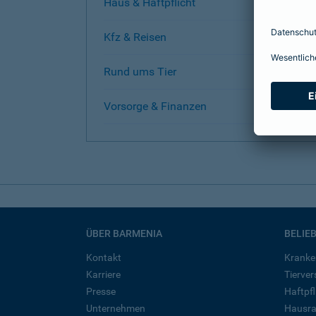
Haus & Haftpflicht
Kfz & Reisen
Rund ums Tier
Vorsorge & Finanzen
ÜBER BARMENIA
BELIE
Kontakt
Kranke
Karriere
Tierve
Presse
Haftpfl
Unternehmen
Hausra