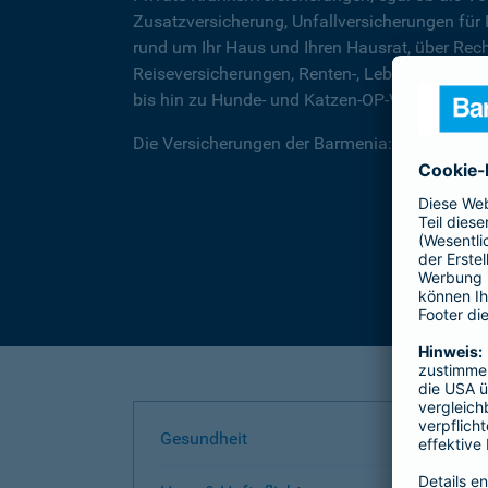
Zusatzversicherung, Unfallversicherungen für
rund um Ihr Haus und Ihren Hausrat, über Rec
Reiseversicherungen, Renten-, Lebens- und Be
bis hin zu Hunde- und Katzen-OP-Versicherung
Die Versicherungen der Barmenia: Wir helfen I
Gesundheit