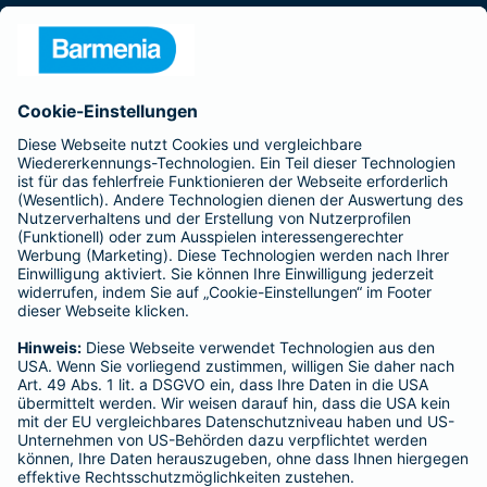
Presse
Unternehmen
Anfahrt
Affiliate-Partner werden
Barmenia ist Teil der BarmeniaGothaer
BELIEBTE SEITEN
Kranken-Zusatzversicherung
Tierversicherungen
Haftpflichtversicherung
Hausratversicherung
SERVICE
Adresse ändern
Schaden melden
Kilometerstandsmeldung
Serviceübersicht