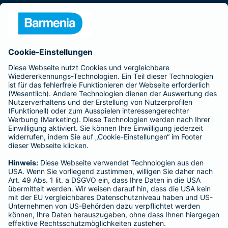
Presse
Unternehmen
Anfahrt
Affiliate-Partner werden
Barmenia ist Teil der BarmeniaGothaer
BELIEBTE SEITEN
Kranken-Zusatzversicherung
Tierversicherungen
Haftpflichtversicherung
Hausratversicherung
SERVICE
Adresse ändern
Schaden melden
Kilometerstandsmeldung
Serviceübersicht