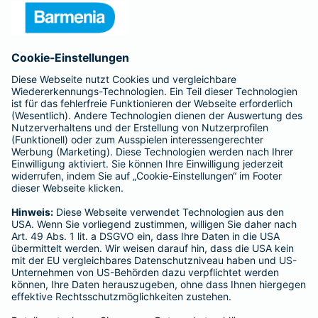
Presse
Unternehmen
Anfahrt
Affiliate-Partner werden
Barmenia ist Teil der BarmeniaGothaer
BELIEBTE SEITEN
Kranken-Zusatzversicherung
Tierversicherungen
Haftpflichtversicherung
Hausratversicherung
SERVICE
Adresse ändern
Schaden melden
Kilometerstandsmeldung
Serviceübersicht