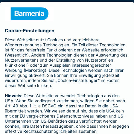
Presse
Unternehmen
Anfahrt
Affiliate-Partner werden
Barmenia ist Teil der BarmeniaGothaer
BELIEBTE SEITEN
Kranken-Zusatzversicherung
Tierversicherungen
Haftpflichtversicherung
Hausratversicherung
SERVICE
Adresse ändern
Schaden melden
Kilometerstandsmeldung
Serviceübersicht