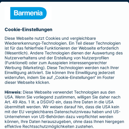
Presse
Unternehmen
Anfahrt
Affiliate-Partner werden
Barmenia ist Teil der BarmeniaGothaer
BELIEBTE SEITEN
Kranken-Zusatzversicherung
Tierversicherungen
Haftpflichtversicherung
Hausratversicherung
SERVICE
Adresse ändern
Schaden melden
Kilometerstandsmeldung
Serviceübersicht