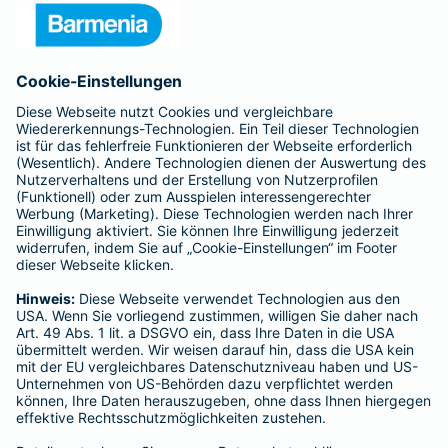
Presse
Unternehmen
Anfahrt
Affiliate-Partner werden
Barmenia ist Teil der BarmeniaGothaer
BELIEBTE SEITEN
Kranken-Zusatzversicherung
Tierversicherungen
Haftpflichtversicherung
Hausratversicherung
SERVICE
Adresse ändern
Schaden melden
Kilometerstandsmeldung
Serviceübersicht