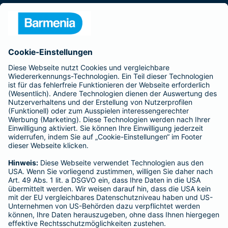
Presse
Unternehmen
Anfahrt
Affiliate-Partner werden
Barmenia ist Teil der BarmeniaGothaer
BELIEBTE SEITEN
Kranken-Zusatzversicherung
Tierversicherungen
Haftpflichtversicherung
Hausratversicherung
SERVICE
Adresse ändern
Schaden melden
Kilometerstandsmeldung
Serviceübersicht