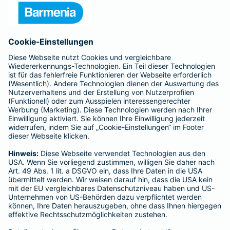
Presse
Unternehmen
Anfahrt
Affiliate-Partner werden
Barmenia ist Teil der BarmeniaGothaer
BELIEBTE SEITEN
Kranken-Zusatzversicherung
Tierversicherungen
Haftpflichtversicherung
Hausratversicherung
SERVICE
Adresse ändern
Schaden melden
Kilometerstandsmeldung
Serviceübersicht