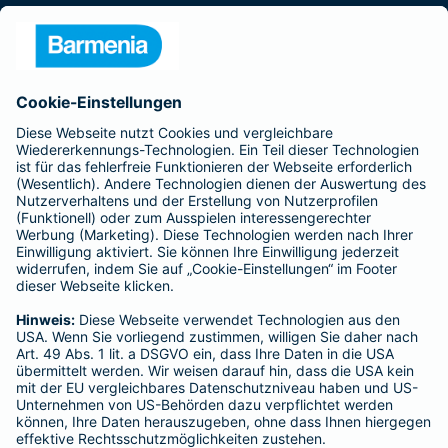
Presse
Unternehmen
Anfahrt
Affiliate-Partner werden
Barmenia ist Teil der BarmeniaGothaer
BELIEBTE SEITEN
Kranken-Zusatzversicherung
Tierversicherungen
Haftpflichtversicherung
Hausratversicherung
SERVICE
Adresse ändern
Schaden melden
Kilometerstandsmeldung
Serviceübersicht