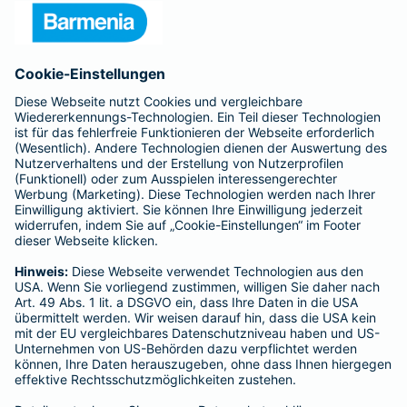
Presse
Unternehmen
Anfahrt
Affiliate-Partner werden
Barmenia ist Teil der BarmeniaGothaer
BELIEBTE SEITEN
Kranken-Zusatzversicherung
Tierversicherungen
Haftpflichtversicherung
Hausratversicherung
SERVICE
Adresse ändern
Schaden melden
Kilometerstandsmeldung
Serviceübersicht