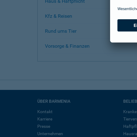
Haus & Haftpflicht
Kfz & Reisen
Rund ums Tier
Vorsorge & Finanzen
ÜBER BARMENIA
BELIE
Kontakt
Kranke
Karriere
Tierve
Presse
Haftpfl
Unternehmen
Hausra