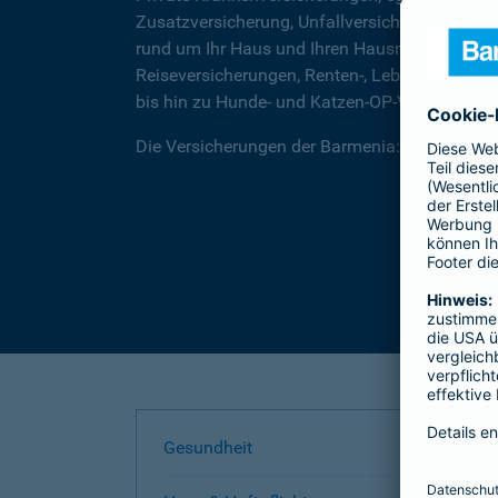
Zusatzversicherung, Unfallversicherungen für
rund um Ihr Haus und Ihren Hausrat, über Rec
Reiseversicherungen, Renten-, Lebens- und Be
bis hin zu Hunde- und Katzen-OP-Versicherung
Die Versicherungen der Barmenia: Wir helfen I
Gesundheit