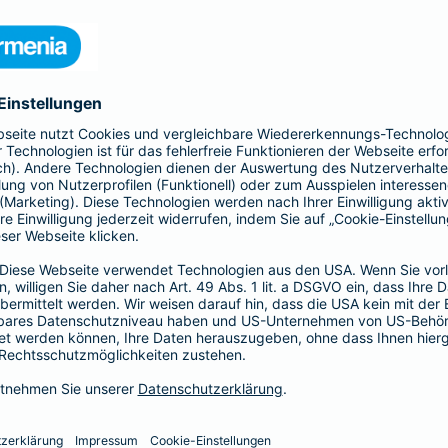
 Kinder und Erwachsene, Schutz
htsschutzversicherung, Kfz- und
rufsunfähigkeitsversicherung
en.
hnen in jeder Lebenslage