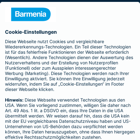
Presse
Unternehmen
Anfahrt
Affiliate-Partner werden
Barmenia ist Teil der BarmeniaGothaer
BELIEBTE SEITEN
Kranken-Zusatzversicherung
Tierversicherungen
Haftpflichtversicherung
Hausratversicherung
SERVICE
Adresse ändern
Schaden melden
Kilometerstandsmeldung
Serviceübersicht