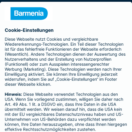
Presse
Unternehmen
Anfahrt
Affiliate-Partner werden
Barmenia ist Teil der BarmeniaGothaer
BELIEBTE SEITEN
Kranken-Zusatzversicherung
Tierversicherungen
Haftpflichtversicherung
Hausratversicherung
SERVICE
Adresse ändern
Schaden melden
Kilometerstandsmeldung
Serviceübersicht