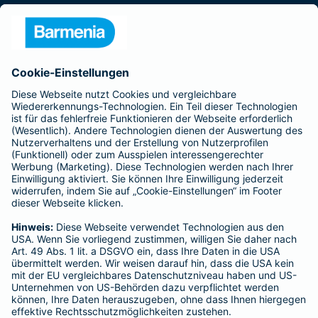
Presse
Unternehmen
Anfahrt
Affiliate-Partner werden
Barmenia ist Teil der BarmeniaGothaer
BELIEBTE SEITEN
Kranken-Zusatzversicherung
Tierversicherungen
Haftpflichtversicherung
Hausratversicherung
SERVICE
Adresse ändern
Schaden melden
Kilometerstandsmeldung
Serviceübersicht