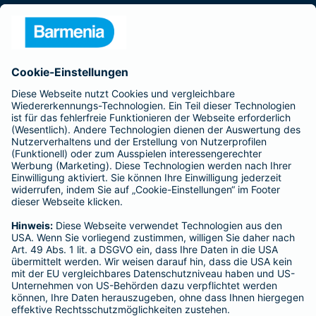
Presse
Unternehmen
Anfahrt
Affiliate-Partner werden
Barmenia ist Teil der BarmeniaGothaer
BELIEBTE SEITEN
Kranken-Zusatzversicherung
Tierversicherungen
Haftpflichtversicherung
Hausratversicherung
SERVICE
Adresse ändern
Schaden melden
Kilometerstandsmeldung
Serviceübersicht