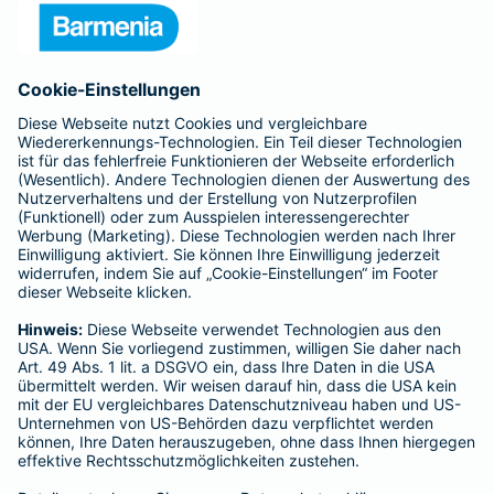
Presse
Unternehmen
Anfahrt
Affiliate-Partner werden
Barmenia ist Teil der BarmeniaGothaer
BELIEBTE SEITEN
Kranken-Zusatzversicherung
Tierversicherungen
Haftpflichtversicherung
Hausratversicherung
SERVICE
Adresse ändern
Schaden melden
Kilometerstandsmeldung
Serviceübersicht