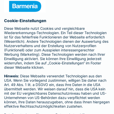
Presse
Unternehmen
Anfahrt
Affiliate-Partner werden
Barmenia ist Teil der BarmeniaGothaer
BELIEBTE SEITEN
Kranken-Zusatzversicherung
Tierversicherungen
Haftpflichtversicherung
Hausratversicherung
SERVICE
Adresse ändern
Schaden melden
Kilometerstandsmeldung
Serviceübersicht