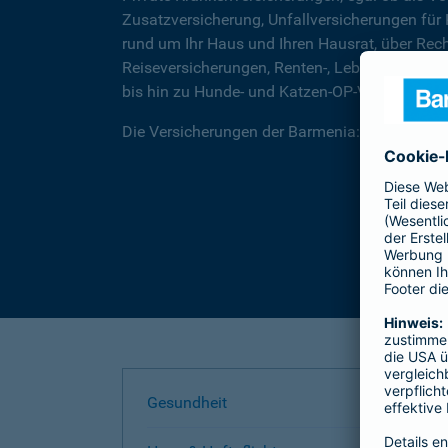
Zusatzversicherung, Unfallversicherungen für
rund um Ihr Haus und Ihren Hausrat, über Rec
Reiseversicherungen, Renten-, Lebens- und Be
bis hin zu Hunde- und Katzen-OP-Versicherung
Die Versicherungen der Barmenia: Wir helfen I
Gesundheit