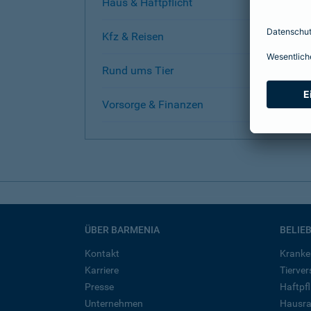
Haus & Haftpflicht
Kfz & Reisen
Rund ums Tier
Vorsorge & Finanzen
ÜBER BARMENIA
BELIE
Kontakt
Kranke
Karriere
Tierve
Presse
Haftpfl
Unternehmen
Hausra