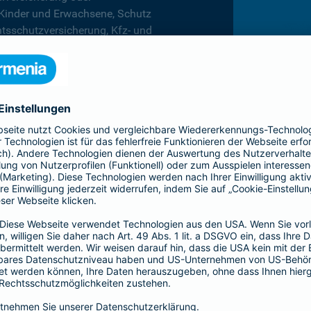
 Kinder und Erwachsene, Schutz
htsschutzversicherung, Kfz- und
rufsunfähigkeitsversicherung
en.
hnen in jeder Lebenslage