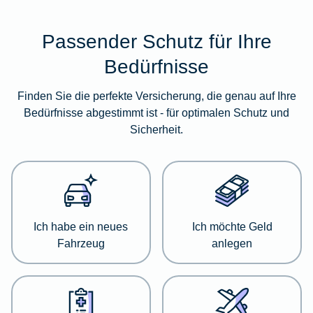
Passender Schutz für Ihre
Im
folgenden
Bedürfnisse
Abschnitt
erhalten
Finden Sie die perfekte Versicherung, die genau auf Ihre
Sie
Bedürfnisse abgestimmt ist - für optimalen Schutz und
eine
Sicherheit.
Übersicht
über
verschiedene
Versicherungskategorien.
Dort
haben
Ich habe ein neues
Ich möchte Geld
Sie
Fahrzeug
anlegen
die
Möglichkeit,
sich
detailliert