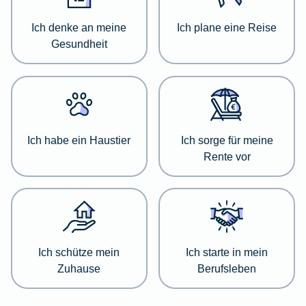
zu
einer
Ich denke an meine
Ich plane eine Reise
jeweiligen
Gesundheit
Kategorie
zu
informieren.
Wählen
Sie
Ich habe ein Haustier
Ich sorge für meine
dazu
Rente vor
einfach
die
passende
Kategorie
aus
der
Ich schütze mein
Ich starte in mein
Liste
Zuhause
Berufsleben
aus.