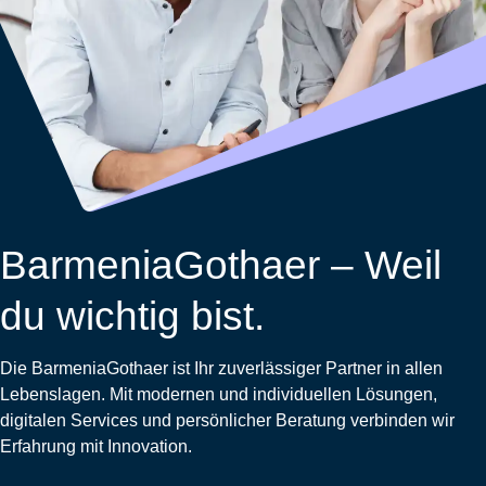
Wohnungsschutzbrief
Kunstversicherung
Montageversicherung
Zur
Zur
Zur
Gruppenunfall für
Gewässerschadenhaftpflicht
Reisehaftpflichtversicherung
Zur
Produktübersicht
Produktübersicht
Produktübersicht
Betriebe
Ausstellungsversicherung
Zur
Produktübersicht
Zur
Produktübersicht
Reiserücktrittsversicherung
Zur
Produktübersicht
Gruppenunfall für
Valorenversicherung
Produktübersicht
Vereine
Zur
Oldtimersammlungsversicherung
Produktübersicht
Zur
Produktübersicht
BarmeniaGothaer – Weil
Zur
Produktübersicht
du wichtig bist.
Die BarmeniaGothaer ist Ihr zuverlässiger Partner in allen
Lebenslagen. Mit modernen und individuellen Lösungen,
digitalen Services und persönlicher Beratung verbinden wir
Erfahrung mit Innovation.