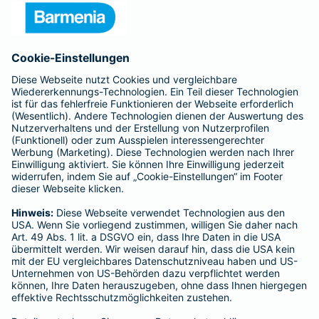
Presse
Unternehmen
Anfahrt
Affiliate-Partner werden
Barmenia ist Teil der BarmeniaGothaer
BELIEBTE SEITEN
Kranken-Zusatzversicherung
Tierversicherungen
Haftpflichtversicherung
Hausratversicherung
SERVICE
Adresse ändern
Schaden melden
Kilometerstandsmeldung
Serviceübersicht