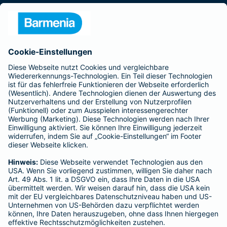
Presse
Unternehmen
Anfahrt
Affiliate-Partner werden
Barmenia ist Teil der BarmeniaGothaer
BELIEBTE SEITEN
Kranken-Zusatzversicherung
Tierversicherungen
Haftpflichtversicherung
Hausratversicherung
SERVICE
Adresse ändern
Schaden melden
Kilometerstandsmeldung
Serviceübersicht