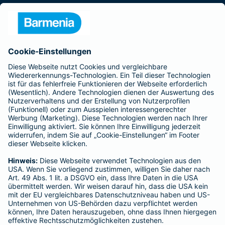
Presse
Unternehmen
Anfahrt
Affiliate-Partner werden
Barmenia ist Teil der BarmeniaGothaer
BELIEBTE SEITEN
Kranken-Zusatzversicherung
Tierversicherungen
Haftpflichtversicherung
Hausratversicherung
SERVICE
Adresse ändern
Schaden melden
Kilometerstandsmeldung
Serviceübersicht