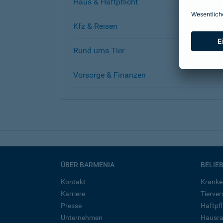
Haus & Haftpflicht
Kfz & Reisen
Rund ums Tier
Vorsorge & Finanzen
ÜBER BARMENIA
BELIE
Kontakt
Kranke
Karriere
Tierve
Presse
Haftpfl
Unternehmen
Hausra