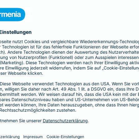
 Kinder und Erwachsene, Schutz
htsschutzversicherung, Kfz- und
rufsunfähigkeitsversicherung
en.
hnen in jeder Lebenslage