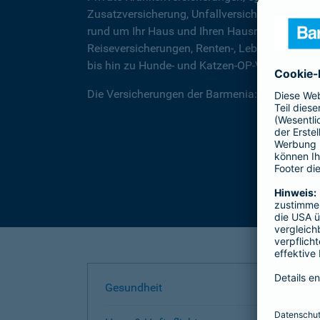
Zusatzversicherung, Unfallversicherungen für
rund um Ihr Haus und Ihren Hausrat, über Rec
Reiseversicherungen, Renten-, Lebens- und Be
bis hin zu Hunde- und Katzen-OP-Versicherung
Die Versicherungen der Barmenia: Wir helfen I
Gesundheit