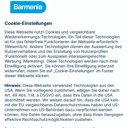
Presse
Unternehmen
Anfahrt
Affiliate-Partner werden
Barmenia ist Teil der BarmeniaGothaer
BELIEBTE SEITEN
Kranken-Zusatzversicherung
Tierversicherungen
Haftpflichtversicherung
Hausratversicherung
SERVICE
Adresse ändern
Schaden melden
Kilometerstandsmeldung
Serviceübersicht