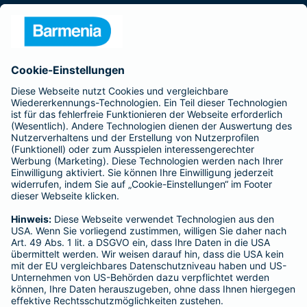
Presse
Unternehmen
Anfahrt
Affiliate-Partner werden
Barmenia ist Teil der BarmeniaGothaer
BELIEBTE SEITEN
Kranken-Zusatzversicherung
Tierversicherungen
Haftpflichtversicherung
Hausratversicherung
SERVICE
Adresse ändern
Schaden melden
Kilometerstandsmeldung
Serviceübersicht