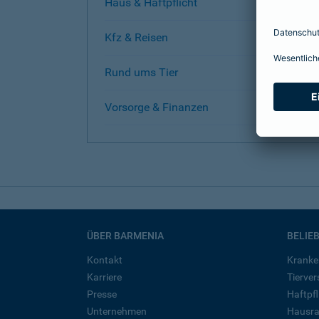
Haus & Haftpflicht
Kfz & Reisen
Rund ums Tier
Vorsorge & Finanzen
ÜBER BARMENIA
BELIE
Kontakt
Kranke
Karriere
Tierve
Presse
Haftpfl
Unternehmen
Hausra