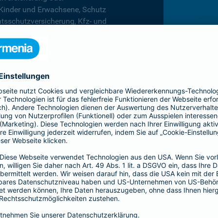
 Kinder und Erwachsene, Schutz
htsschutzversicherung, Kfz- und
rufsunfähigkeitsversicherung
en.
hnen in jeder Lebenslage