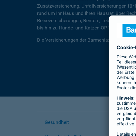
Zusatzversicherung, Unfallversicherungen für
rund um Ihr Haus und Ihren Hausrat, über Rec
Reiseversicherungen, Renten-, Lebens- und Be
bis hin zu Hunde- und Katzen-OP-Versicherung
Die Versicherungen der Barmenia: Wir helfen I
Gesundheit