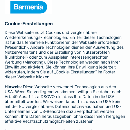
Presse
Unternehmen
Anfahrt
Affiliate-Partner werden
Barmenia ist Teil der BarmeniaGothaer
BELIEBTE SEITEN
Kranken-Zusatzversicherung
Tierversicherungen
Haftpflichtversicherung
Hausratversicherung
SERVICE
Adresse ändern
Schaden melden
Kilometerstandsmeldung
Serviceübersicht