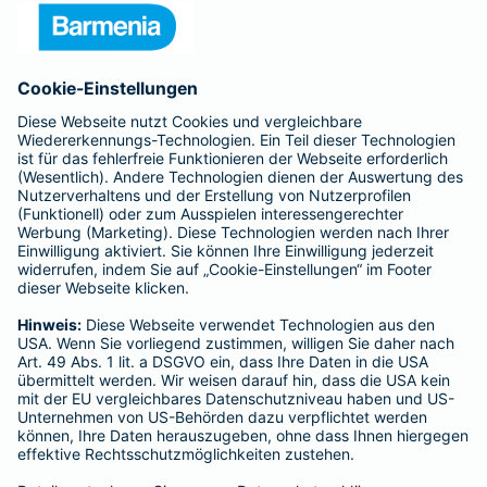
Presse
Unternehmen
Anfahrt
Affiliate-Partner werden
Barmenia ist Teil der BarmeniaGothaer
BELIEBTE SEITEN
Kranken-Zusatzversicherung
Tierversicherungen
Haftpflichtversicherung
Hausratversicherung
SERVICE
Adresse ändern
Schaden melden
Kilometerstandsmeldung
Serviceübersicht