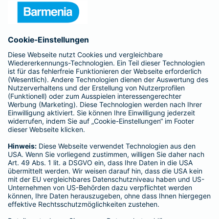
Presse
Unternehmen
Anfahrt
Affiliate-Partner werden
Barmenia ist Teil der BarmeniaGothaer
BELIEBTE SEITEN
Kranken-Zusatzversicherung
Tierversicherungen
Haftpflichtversicherung
Hausratversicherung
SERVICE
Adresse ändern
Schaden melden
Kilometerstandsmeldung
Serviceübersicht